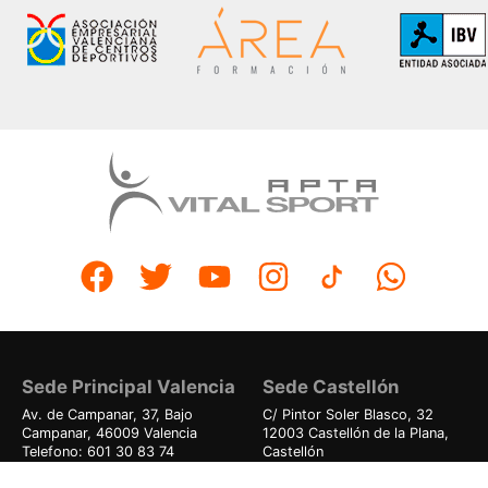
Sede Principal Valencia
Sede Castellón
Av. de Campanar, 37, Bajo
C/ Pintor Soler Blasco, 32
Campanar, 46009 Valencia
12003 Castellón de la Plana,
Telefono: 601 30 83 74
Castellón
Telefono: 644 15 14 36