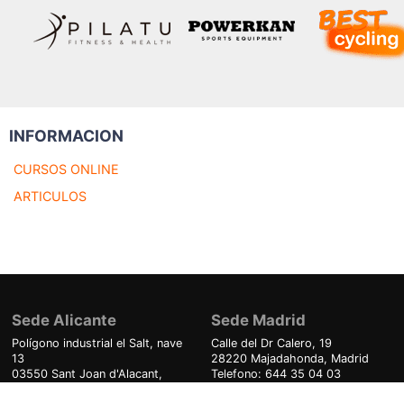
INFORMACION
CURSOS ONLINE
ARTICULOS
Sede Alicante
Sede Madrid
Polígono industrial el Salt, nave
Calle del Dr Calero, 19
13
28220 Majadahonda, Madrid
03550 Sant Joan d'Alacant,
Telefono: 644 35 04 03
Alicante