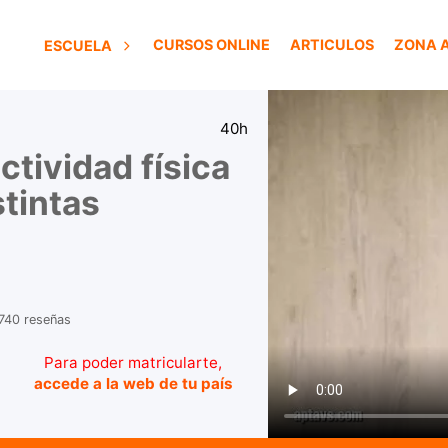
CURSOS ONLINE
ARTICULOS
ZONA 
ESCUELA
40h
ctividad física
stintas
740 reseñas
Para poder matricularte,
accede a la web de tu país