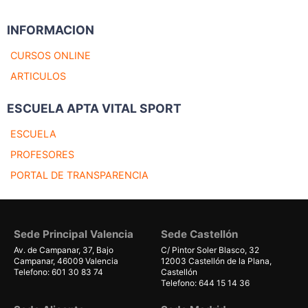
INFORMACION
CURSOS ONLINE
ARTICULOS
ESCUELA APTA VITAL SPORT
ESCUELA
PROFESORES
PORTAL DE TRANSPARENCIA
Sede Principal Valencia
Sede Castellón
Av. de Campanar, 37, Bajo
C/ Pintor Soler Blasco, 32
Campanar, 46009 Valencia
12003 Castellón de la Plana,
Telefono: 601 30 83 74
Castellón
Telefono: 644 15 14 36