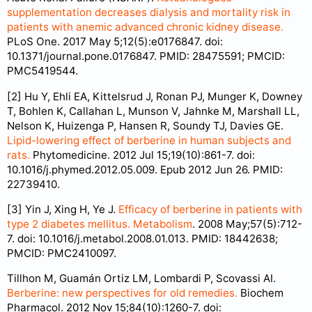
supplementation decreases dialysis and mortality risk in
patients with anemic advanced chronic kidney disease.
PLoS One. 2017 May 5;12(5):e0176847. doi:
10.1371/journal.pone.0176847. PMID: 28475591; PMCID:
PMC5419544.
[2] Hu Y, Ehli EA, Kittelsrud J, Ronan PJ, Munger K, Downey
T, Bohlen K, Callahan L, Munson V, Jahnke M, Marshall LL,
Nelson K, Huizenga P, Hansen R, Soundy TJ, Davies GE.
Lipid-lowering effect of berberine in human subjects and
rats.
Phytomedicine. 2012 Jul 15;19(10):861-7. doi:
10.1016/j.phymed.2012.05.009. Epub 2012 Jun 26. PMID:
22739410.
[3] Yin J, Xing H, Ye J.
Efficacy of berberine in patients with
type 2 diabetes mellitus. Metabolism
. 2008 May;57(5):712-
7. doi: 10.1016/j.metabol.2008.01.013. PMID: 18442638;
PMCID: PMC2410097.
Tillhon M, Guamán Ortiz LM, Lombardi P, Scovassi AI.
Berberine: new perspectives for old remedies.
Biochem
Pharmacol. 2012 Nov 15;84(10):1260-7. doi: